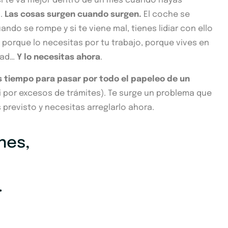
si te va mejor dentro de un mes cuando hayas
.
Las cosas surgen cuando surgen.
El coche se
ndo se rompe y si te viene mal, tienes lidiar con ello
 porque lo necesitas por tu trabajo, porque vives en
dad…
Y lo necesitas ahora
.
s tiempo para pasar por todo el papeleo de un
i por excesos de trámites). Te surge un problema que
 previsto y necesitas arreglarlo ahora.
nes,
.