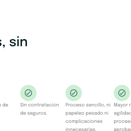
, sin
n de
Sin contratación
Proceso sencillo, ni
Mayor r
de seguros.
papeleo pesado ni
agilida
complicaciones
proces
innecesarias.
aprobar