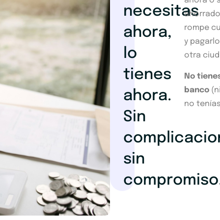
ahora o 
necesitas
ahorrado
rompe cua
ahora,
y pagarlo
lo
otra ciu
tienes
No tiene
banco
(n
ahora.
no tenías
Sin
complicacio
sin
compromiso